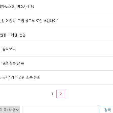
태원·노소영, 변호사 전쟁
법원 이원화, 고법 상고부 도입 추진해야"
원장 브레인' 선임
비 살펴보니
 18일 결론 날 듯
소 공사' 장부 열람 소송 승소
1
2
검색