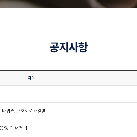
공지사항
제목
전 대법관, 변호사로 새출발
85% 인상 적법"