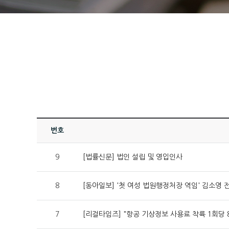
번호
9
[법률신문] 법인 설립 및 영입인사
8
[동아일보] '첫 여성 법원행정처장 역임' 김소영 
7
[리걸타임즈] "항공 기상정보 사용료 착륙 1회당 