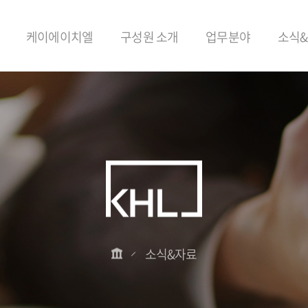
케이에이치엘
구성원 소개
업무분야
소식
소식&자료