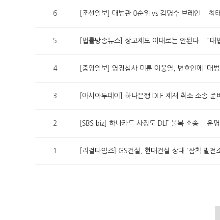
6
[조선일보] 대법관 0순위 vs 김명수 브레인… 최
5
[법률방송뉴스] 상고제도 이대로는 안된다... "대
4
[중앙일보] 영장심사 미룬 이웅열, 변호인에 '대법
3
[아시아투데이] 하나은행 DLF 제재 취소 소송 준
2
[SBS biz] 하나카드 사장도 DLF 불복 소송… 운명
1
[리걸타임즈] GS건설, 현대건설 상대 '삼척 발전