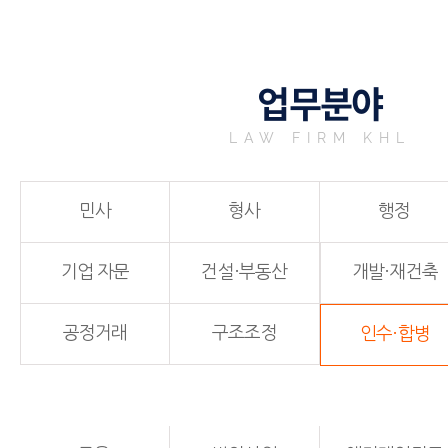
업무분야
LAW FIRM KHL
민사
형사
행정
기업 자문
건설·부동산
개발·재건축
공정거래
구조조정
인수·합병