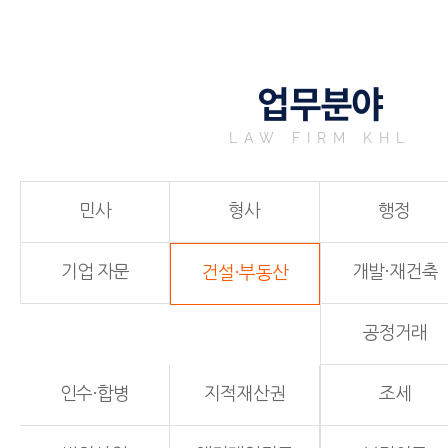
업무분야
LAW FIRM KHL
민사
형사
행정
기업 자문
개발·재건축
건설·부동산
공정거래
인수·합병
지적재산권
조세