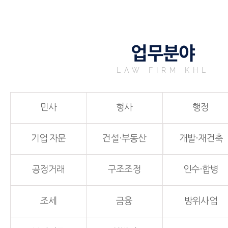
업무분야
LAW FIRM KHL
민사
형사
행정
기업 자문
건설·부동산
개발·재건축
공정거래
구조조정
인수·합병
조세
금융
방위사업