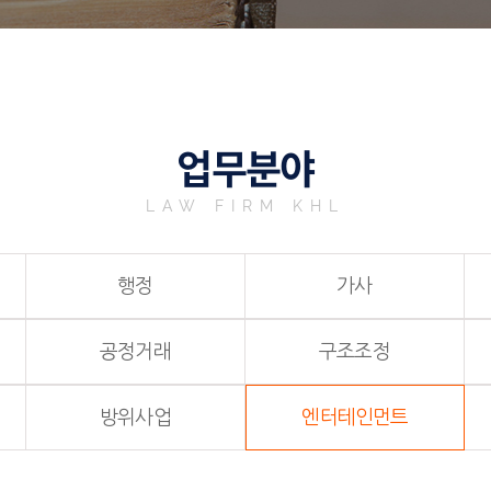
업무분야
LAW FIRM KHL
행정
가사
공정거래
구조조정
방위사업
엔터테인먼트