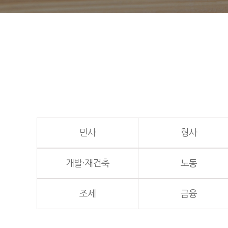
민사
형사
개발·재건축
노동
조세
금융